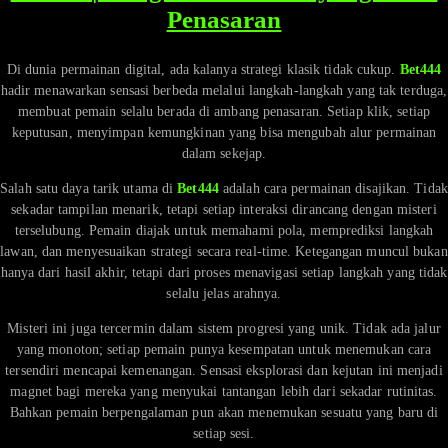
Penasaran
Di dunia permainan digital, ada kalanya strategi klasik tidak cukup.
Bet444
hadir menawarkan sensasi berbeda melalui langkah-langkah yang tak terduga,
membuat pemain selalu berada di ambang penasaran. Setiap klik, setiap
keputusan, menyimpan kemungkinan yang bisa mengubah alur permainan
dalam sekejap.
Salah satu daya tarik utama di
Bet444
adalah cara permainan disajikan. Tidak
sekadar tampilan menarik, tetapi setiap interaksi dirancang dengan misteri
terselubung. Pemain diajak untuk memahami pola, memprediksi langkah
lawan, dan menyesuaikan strategi secara real-time. Ketegangan muncul bukan
hanya dari hasil akhir, tetapi dari proses menavigasi setiap langkah yang tidak
selalu jelas arahnya.
Misteri ini juga tercermin dalam sistem progresi yang unik. Tidak ada jalur
yang monoton; setiap pemain punya kesempatan untuk menemukan cara
tersendiri mencapai kemenangan. Sensasi eksplorasi dan kejutan ini menjadi
magnet bagi mereka yang menyukai tantangan lebih dari sekadar rutinitas.
Bahkan pemain berpengalaman pun akan menemukan sesuatu yang baru di
setiap sesi.