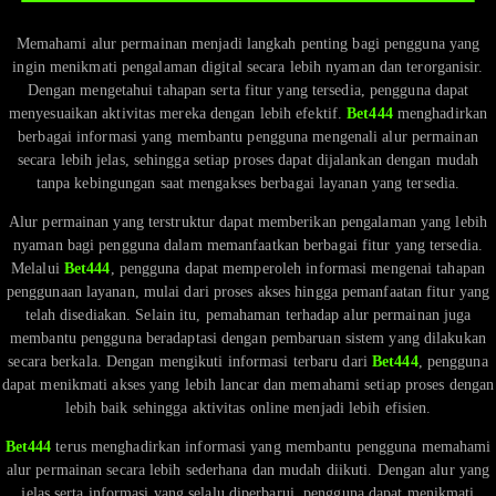
Memahami alur permainan menjadi langkah penting bagi pengguna yang
ingin menikmati pengalaman digital secara lebih nyaman dan terorganisir.
Dengan mengetahui tahapan serta fitur yang tersedia, pengguna dapat
menyesuaikan aktivitas mereka dengan lebih efektif.
Bet444
menghadirkan
berbagai informasi yang membantu pengguna mengenali alur permainan
secara lebih jelas, sehingga setiap proses dapat dijalankan dengan mudah
tanpa kebingungan saat mengakses berbagai layanan yang tersedia.
Alur permainan yang terstruktur dapat memberikan pengalaman yang lebih
nyaman bagi pengguna dalam memanfaatkan berbagai fitur yang tersedia.
Melalui
Bet444
, pengguna dapat memperoleh informasi mengenai tahapan
penggunaan layanan, mulai dari proses akses hingga pemanfaatan fitur yang
telah disediakan. Selain itu, pemahaman terhadap alur permainan juga
membantu pengguna beradaptasi dengan pembaruan sistem yang dilakukan
secara berkala. Dengan mengikuti informasi terbaru dari
Bet444
, pengguna
dapat menikmati akses yang lebih lancar dan memahami setiap proses dengan
lebih baik sehingga aktivitas online menjadi lebih efisien.
Bet444
terus menghadirkan informasi yang membantu pengguna memahami
alur permainan secara lebih sederhana dan mudah diikuti. Dengan alur yang
jelas serta informasi yang selalu diperbarui, pengguna dapat menikmati